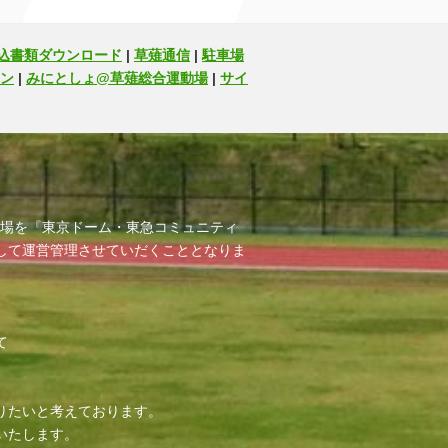
込書類ダウンロード
|
草薙通信
|
駐車場
ン
|
みにとしょ@草薙総合運動場
|
サイ
運動場を『東京ドーム・東急コミュニティ
して運営管理させていだくこととなりま
て
りたいと考えております。
いたします。