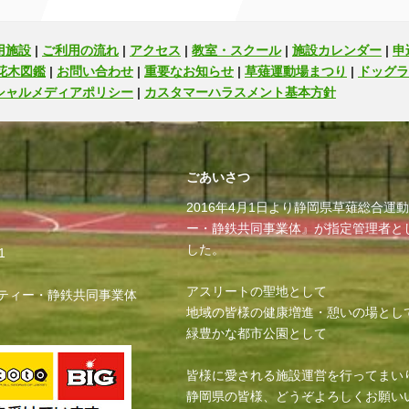
用施設
|
ご利用の流れ
|
アクセス
|
教室・スクール
|
施設カレンダー
|
申
花木図鑑
|
お問い合わせ
|
重要なお知らせ
|
草薙運動場まつり
|
ドッグラ
シャルメディアポリシー
|
カスタマーハラスメント基本方針
ごあいさつ
2016年4月1日より静岡県草薙総合
ー・静鉄共同事業体』が指定管理者と
した。
1
アスリートの聖地として
ティー・静鉄共同事業体
地域の皆様の健康増進・憩いの場とし
緑豊かな都市公園として
皆様に愛される施設運営を行ってまい
静岡県の皆様、どうぞよろしくお願い