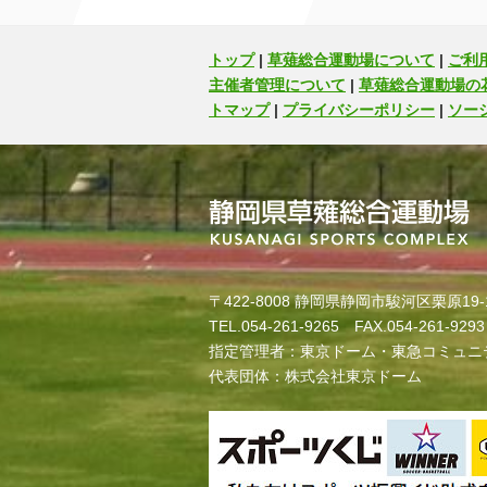
トップ
|
草薙総合運動場について
|
ご利
主催者管理について
|
草薙総合運動場の
トマップ
|
プライバシーポリシー
|
ソー
〒422-8008 静岡県静岡市駿河区栗原19-
TEL.054-261-9265 FAX.054-261-9293
指定管理者：東京ドーム・東急コミュニ
代表団体：株式会社東京ドーム