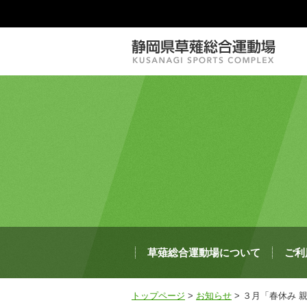
草薙総合運動場について
ご利
トップページ
>
お知らせ
> ３月「春休み 親