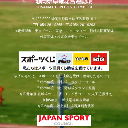
〒422-8008 静岡県静岡市駿河区栗原19-1
TEL.054-261-9265 FAX.054-261-9293
指定管理者：東京ドーム・東急コミュニティー・静鉄共同事業体
代表団体：株式会社東京ドーム
以下のものは、スポーツくじ助成金を受けて整備したものです。
・平成29年度 球技場 ラグビーゴール
・平成29年度 軟式野球場グランド整備
・令和元年度 庭球場の1，2番、６～9番コートの人工芝張替え
・令和5年度 球技場得点表示板
・令和6年度 陸上競技場写真判定装置