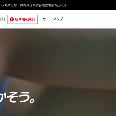
い 最寄り駅：静岡鉄道県総合運動場駅 徒歩3分
ge
▼
サイトマップ
駐車場制限日