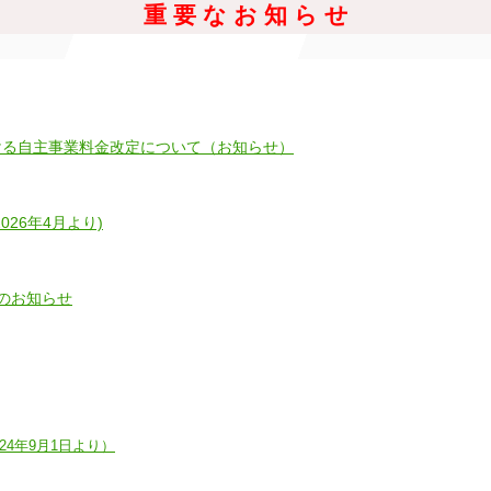
重 要 な お 知 ら せ
ける自主事業料金改定について（お知らせ）
26年4月より)
行のお知らせ
4年9月1日より）