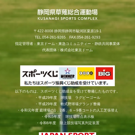
〒422-8008 静岡県静岡市駿河区栗原19-1
TEL.054-261-9265 FAX.054-261-9293
指定管理者：東京ドーム・東急コミュニティー・静鉄共同事業体
代表団体：株式会社東京ドーム
以下のものは、スポーツくじ助成金を受けて整備したものです。
・平成29年度 球技場 ラグビーゴール
・平成29年度 軟式野球場グランド整備
・令和元年度 庭球場の1，2番、６～9番コートの人工芝張替え
・令和5年度 球技場得点表示板
・令和6年度 陸上競技場写真判定装置