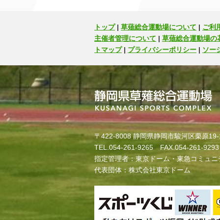
トップ
|
草薙総合運動場について
|
ご利
主催者管理について
|
草薙総合運動場の
トマップ
|
プライバシーポリシー
|
ソー
〒422-8008 静岡県静岡市駿河区栗原19-
TEL.054-261-9265 FAX.054-261-9293
指定管理者：東京ドーム・東急コミュニ
代表団体：株式会社東京ドーム