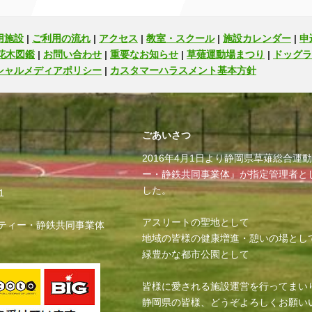
用施設
|
ご利用の流れ
|
アクセス
|
教室・スクール
|
施設カレンダー
|
申
花木図鑑
|
お問い合わせ
|
重要なお知らせ
|
草薙運動場まつり
|
ドッグラ
シャルメディアポリシー
|
カスタマーハラスメント基本方針
ごあいさつ
2016年4月1日より静岡県草薙総合
ー・静鉄共同事業体』が指定管理者と
した。
1
アスリートの聖地として
ティー・静鉄共同事業体
地域の皆様の健康増進・憩いの場とし
緑豊かな都市公園として
皆様に愛される施設運営を行ってまい
静岡県の皆様、どうぞよろしくお願い