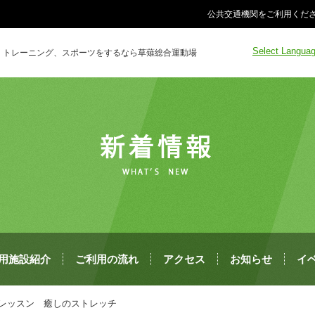
公共交通機関をご利用くださ
Select Langua
トレーニング、スポーツをするなら草薙総合運動場
用施設紹介
ご利用の流れ
アクセス
お知らせ
イ
の特別レッスン 癒しのストレッチ