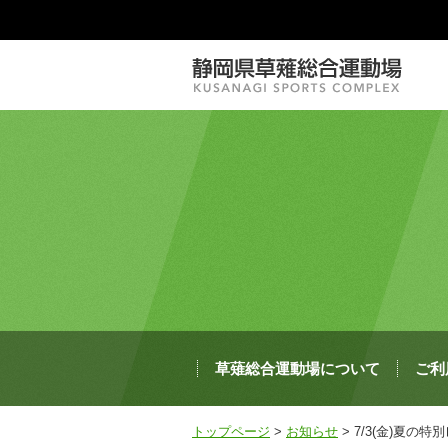
草薙総合運動場について
ご利
トップページ
>
お知らせ
> 7/3(金)夏