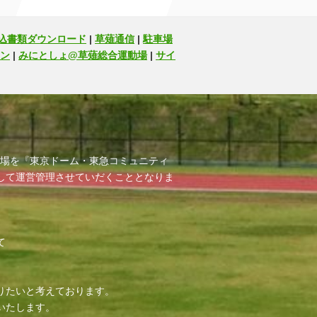
込書類ダウンロード
|
草薙通信
|
駐車場
ン
|
みにとしょ@草薙総合運動場
|
サイ
運動場を『東京ドーム・東急コミュニティ
して運営管理させていだくこととなりま
て
りたいと考えております。
いたします。