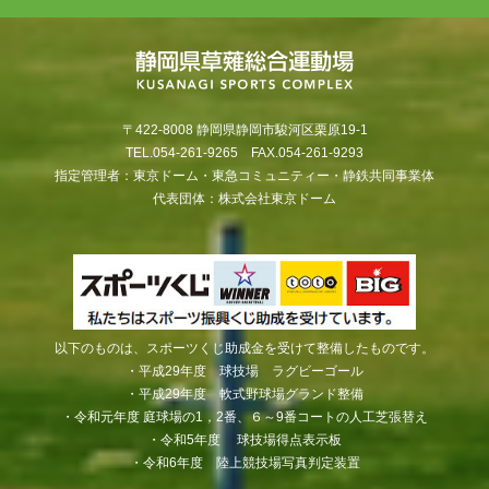
〒422-8008 静岡県静岡市駿河区栗原19-1
TEL.054-261-9265 FAX.054-261-9293
指定管理者：東京ドーム・東急コミュニティー・静鉄共同事業体
代表団体：株式会社東京ドーム
以下のものは、スポーツくじ助成金を受けて整備したものです。
・平成29年度 球技場 ラグビーゴール
・平成29年度 軟式野球場グランド整備
・令和元年度 庭球場の1，2番、６～9番コートの人工芝張替え
・令和5年度 球技場得点表示板
・令和6年度 陸上競技場写真判定装置