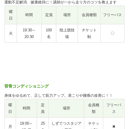
運動不足解消、健康維持に！講師が一から走り方のコツを教えます
曜
時間
定員
場所
会員種類
フリーパス
日
19:30～
100
陸上競技
チケット
火
〇
20:30
名
場
制
背骨コンディショニング
身体をゆるめて、正して筋力アップ。肩こりや腰痛の改善に！！
曜
定
会員種
フリーパ
時間
場所
日
員
類
ス
19:00～
25
しずてつスタジア
チケッ
月
✖