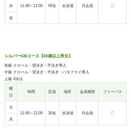
水
11:00～12:00
50名
水泳場
月会員
〇
金
シルバーGBコース【60歳以上男女】
初級 クロール・背泳ぎ・平泳ぎ導入
中級 クロール・背泳ぎ・平泳ぎ・バタフライ導入
上級 4泳法
曜
時間
定員
場所
会員種類
フリーパス
日
火
11:00～12:00
30名
水泳場
月会員
〇
木