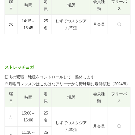
曜
定
会員種
フリーパ
時間
場所
日
員
類
ス
14:15～
25
しずてつスタジア
水
月会員
〇
15:45
名
ム草薙
ストレッチヨガ
筋肉の緊張・弛緩をコントロールして、整体します
※月曜日レッスンはこのはなアリーナから野球場に場所移動（2024/8）
曜
定
会員種
フリーパ
時間
場所
日
員
類
ス
15:00～
25
月
16:00
名
しずてつスタジア
月会員
〇
ム草薙
11:10～
25