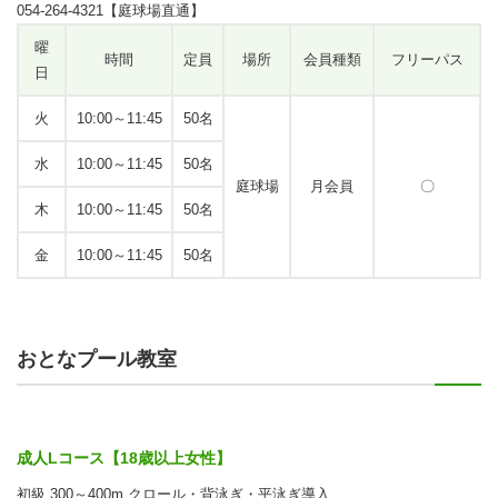
054-264-4321【庭球場直通】
曜
時間
定員
場所
会員種類
フリーパス
日
火
10:00～11:45
50名
水
10:00～11:45
50名
庭球場
月会員
〇
木
10:00～11:45
50名
金
10:00～11:45
50名
おとなプール教室
成人Lコース【18歳以上女性】
初級 300～400m クロール・背泳ぎ・平泳ぎ導入