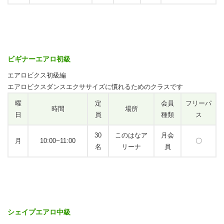
ビギナーエアロ初級
エアロビクス初級編
エアロビクスダンスエクササイズに慣れるためのクラスです
曜
定
会員
フリーパ
時間
場所
日
員
種類
ス
30
このはなア
月会
月
10:00~11:00
〇
名
リーナ
員
シェイプエアロ中級