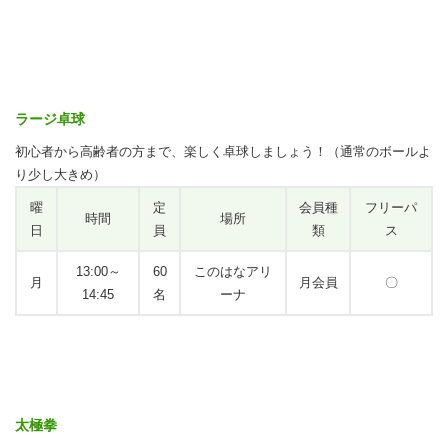
ラージ卓球
初心者から高齢者の方まで、楽しく卓球しましょう！（通常のボールよ
り少し大きめ）
曜
定
会員種
フリーパ
時間
場所
日
員
類
ス
13:00～
60
このはなアリ
月
月会員
〇
14:45
名
ーナ
太極拳