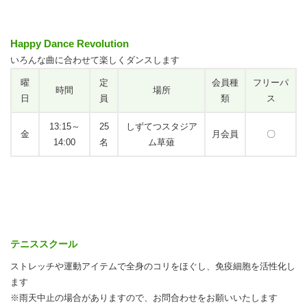
Happy Dance Revolution
いろんな曲に合わせて楽しくダンスします
曜
定
会員種
フリーパ
時間
場所
日
員
類
ス
13:15～
25
しずてつスタジア
金
月会員
〇
14:00
名
ム草薙
テニススクール
ストレッチや運動アイテムで全身のコリをほぐし、免疫細胞を活性化し
ます
※雨天中止の場合がありますので、お問合わせをお願いいたします