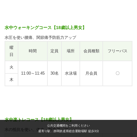
水中ウォーキングコース【18歳以上男女】
水圧を使い腰痛、関節痛予防筋力アップ
曜
時間
定員
場所
会員種類
フリーパス
日
火
11:00～11:45
30名
水泳場
月会員
〇
木
水中楽トレコース【18歳以上男女】
公共交通機関をご利用ください
水の抵抗を使い、体力・筋力アップ
最寄り駅：静岡鉄道県総合運動場駅 徒歩3分