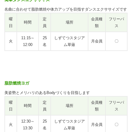
名曲に合わせて脂肪燃焼や体力アップを目指すダンスエクササイズです
曜
定
会員種
フリーパ
時間
場所
日
員
類
ス
11:15～
25
しずてつスタジア
火
月会員
〇
12:00
名
ム草薙
脂肪燃焼ヨガ
美姿勢とメリハリのあるBodyづくりを目指します
曜
定
会員種
フリーパ
時間
場所
日
員
類
ス
12:30～
25
しずてつスタジア
火
月会員
〇
13:30
名
ム草薙