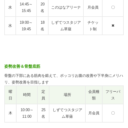
14:45～
20
水
このはなアリーナ
月会員
〇
15:45
名
19:00～
18
しずてつスタジア
チケッ
水
✖
19:45
名
ム草薙
ト制
姿勢改善＆骨盤底筋
骨盤の下部にある筋肉を鍛えて、ポッコリお腹の改善や下半身にメリハ
リ、姿勢改善を目指します
曜
定
会員種
フリーパ
時間
場所
日
員
類
ス
10:00～
25
しずてつスタジア
木
月会員
〇
11:00
名
ム草薙