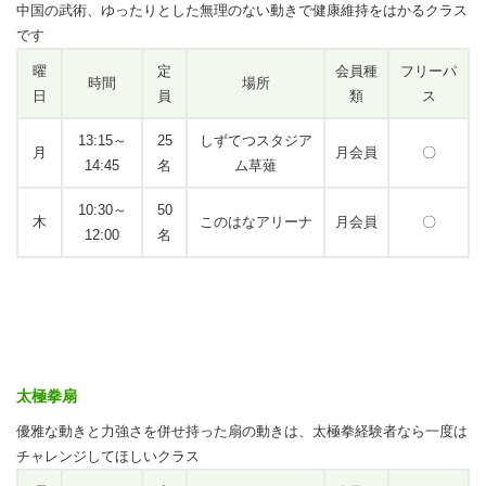
中国の武術、ゆったりとした無理のない動きで健康維持をはかるクラス
です
曜
定
会員種
フリーパ
時間
場所
日
員
類
ス
13:15～
25
しずてつスタジア
月
月会員
〇
14:45
名
ム草薙
10:30～
50
木
このはなアリーナ
月会員
〇
12:00
名
太極拳扇
優雅な動きと力強さを併せ持った扇の動きは、太極拳経験者なら一度は
チャレンジしてほしいクラス