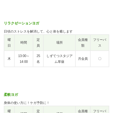
リラクゼーションヨガ
日頃のストレスを解消して、心と体を癒します
曜
定
会員種
フリーパ
時間
場所
日
員
類
ス
13:00～
25
しずてつスタジア
木
月会員
〇
14:00
名
ム草薙
柔軟ヨガ
身体の使い方に！ケガ予防に！
曜
定
会員種
フリーパ