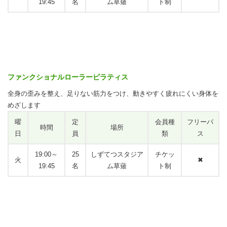
19:45
名
ム草薙
ト制
ファンクショナルローラーピラティス
全身の歪みを整え、足りない筋力をつけ、動きやすく疲れにくい身体を
めざします
曜
定
会員種
フリーパ
時間
場所
日
員
類
ス
19:00～
25
しずてつスタジア
チケッ
火
✖
19:45
名
ム草薙
ト制