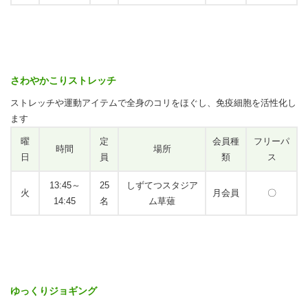
さわやかこりストレッチ
ストレッチや運動アイテムで全身のコリをほぐし、免疫細胞を活性化し
ます
曜
定
会員種
フリーパ
時間
場所
日
員
類
ス
13:45～
25
しずてつスタジア
火
月会員
〇
14:45
名
ム草薙
ゆっくりジョギング