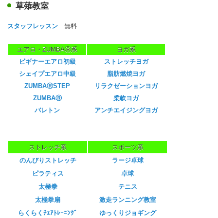
草薙教室
スタッフレッスン
無料
エアロ・ZUMBAⓇ系
ヨガ系
ビギナーエアロ初級
ストレッチヨガ
シェイプエアロ中級
脂肪燃焼ヨガ
ZUMBAⓇSTEP
リラクゼーションヨガ
ZUMBAⓇ
柔軟ヨガ
バレトン
アンチエイジングヨガ
ストレッチ系
スポーツ系
のんびりストレッチ
ラージ卓球
ピラティス
卓球
太極拳
テニス
太極拳扇
激走ランニング教室
らくらくﾁｪｱﾄﾚｰﾆﾝｸﾞ
ゆっくりジョギング