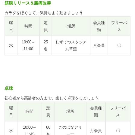
筋膜リリース＆腰痛改善
カラダをほぐして、気持ちよく動きましょう
曜
定
会員種
フリーパ
時間
場所
日
員
類
ス
10:00～
25
しずてつスタジア
水
月会員
〇
11:00
名
ム草薙
卓球
初心者から高齢者の方まで、楽しく卓球をしましょう
曜
定
会員種
フリーパ
時間
場所
日
員
類
ス
10:00～
60
このはなアリ
水
月会員
〇
11:45
名
ーナ