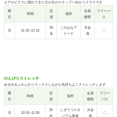
エアロビクスに慣れてきた方が次のステップへ向かうクラスです
曜
定
会員
フリーパ
時間
場所
日
員
種類
ス
30
このはなア
月会
月
11:15~12:15
〇
名
リーナ
員
のんびりストレッチ
ゆるゆるふわふわリラックスしながら気持ちよくストレッチします
曜
定
会員
フリー
時間
場所
日
員
種類
パス
25
しずてつスタ
月会
月
10:15~11:00
〇
名
ジアム草薙
員