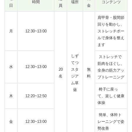
時間
場所
コンテンツ
日
員
金
肩甲骨・股間節
回りを動かし、
月
12:30~13:00
ストレッチポー
ルで身体を整え
ます
しず
ストレッチで
てつ
筋肉をほぐし、
水
12:30~13:00
20
スタ
無
全身の筋力アッ
名
ジア
料
プトレーニング
ム草
椅子に座っ
薙
木
12:20~12:50
て、楽しく健康
体操
簡単、体幹ト
金
12:30~13:00
レーニングで姿
勢改善