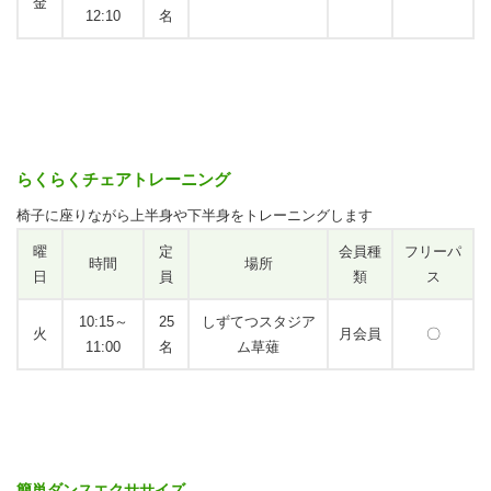
金
12:10
名
らくらくチェアトレーニング
椅子に座りながら上半身や下半身をトレーニングします
曜
定
会員種
フリーパ
時間
場所
日
員
類
ス
10:15～
25
しずてつスタジア
火
月会員
〇
11:00
名
ム草薙
簡単ダンスエクササイズ