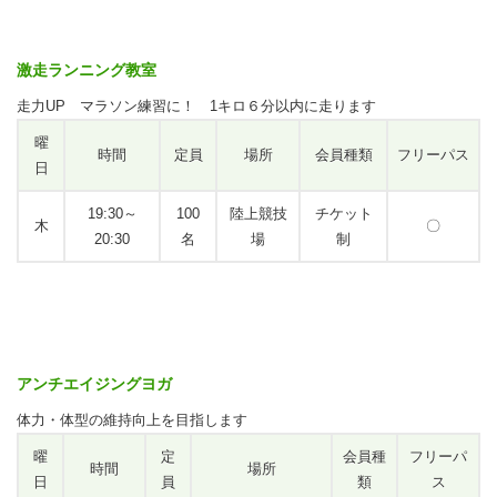
激走ランニング教室
走力UP マラソン練習に！ 1キロ６分以内に走ります
曜
時間
定員
場所
会員種類
フリーパス
日
19:30～
100
陸上競技
チケット
木
〇
20:30
名
場
制
アンチエイジングヨガ
体力・体型の維持向上を目指します
曜
定
会員種
フリーパ
時間
場所
日
員
類
ス