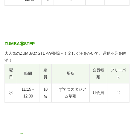
ZUMBAⓇSTEP
大人気のZUMBAにSTEPが登場～！楽しく汗をかいて、運動不足を解
消！
曜
定
会員種
フリーパ
時間
場所
日
員
類
ス
11:15～
18
しずてつスタジア
水
月会員
〇
12:00
名
ム草薙