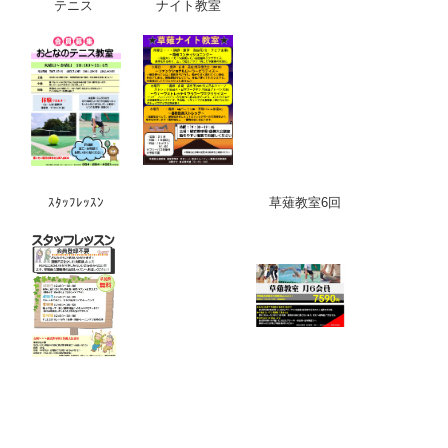
テニス
ナイト教室
ｽﾀｯﾌﾚｯｽﾝ
草薙教室6回