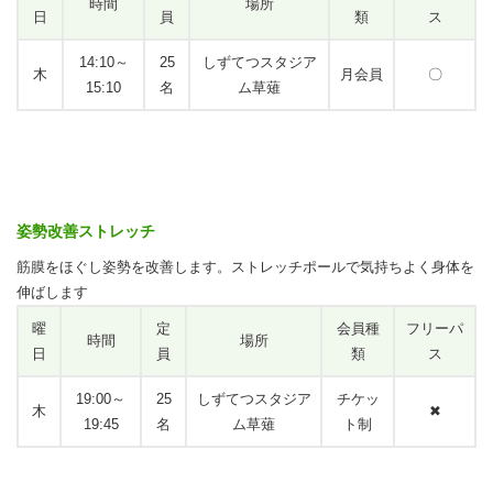
時間
場所
日
員
類
ス
14:10～
25
しずてつスタジア
木
月会員
〇
15:10
名
ム草薙
姿勢改善ストレッチ
筋膜をほぐし姿勢を改善します。ストレッチポールで気持ちよく身体を
伸ばします
曜
定
会員種
フリーパ
時間
場所
日
員
類
ス
19:00～
25
しずてつスタジア
チケッ
木
✖
19:45
名
ム草薙
ト制