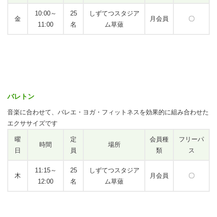
10:00～
25
しずてつスタジア
金
月会員
〇
11:00
名
ム草薙
バレトン
音楽に合わせて、バレエ・ヨガ・フィットネスを効果的に組み合わせた
エクササイズです
曜
定
会員種
フリーパ
時間
場所
日
員
類
ス
11:15～
25
しずてつスタジア
木
月会員
〇
12:00
名
ム草薙