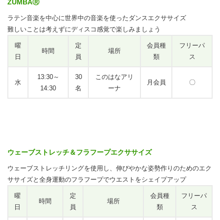
ZUMBAⓇ
ラテン音楽を中心に世界中の音楽を使ったダンスエクササイズ
難しいことは考えずにディスコ感覚で楽しみましょう
曜
定
会員種
フリーパ
時間
場所
日
員
類
ス
13:30～
30
このはなアリ
水
月会員
〇
14:30
名
ーナ
ウェーブストレッチ＆フラフープエクササイズ
ウェーブストレッチリングを使用し、伸びやかな姿勢作りのためのエク
ササイズと全身運動のフラフープでウエストをシェイプアップ
曜
定
会員種
フリーパ
時間
場所
日
員
類
ス