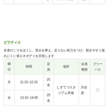
ピラティス
全身のこりをほぐし、歪みを整え、足りない筋力をつけ、動きやすく疲
れにくい省エネボディを目指します
曜
定
会員
フリー
時間
場所
日
員
種類
パス
25
月
11:15~12:15
名
しずてつスタ
月会
〇
ジアム草薙
員
25
水
13:15~14:00
名